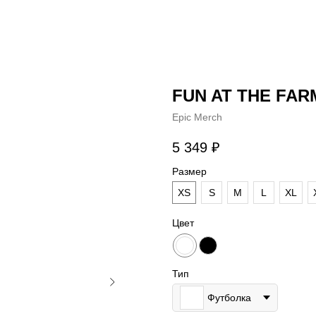
FUN AT THE FAR
Epic Merch
5 349
₽
Размер
XS
S
M
L
XL
Цвет
Тип
Футболка